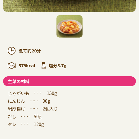
煮て約20分
579kcal
塩分5.7g
主菜の材料
じゃがいも …… 150g
にんじん …… 30g
絹厚揚げ …… 2個入り
だし …… 50g
タレ …… 120g