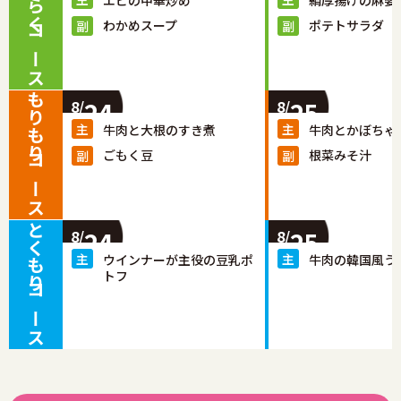
らくらくコース
エビの中華炒め
絹厚揚げの麻婆
わかめスープ
ポテトサラダ
もりもりコース
24
25
8/
8/
牛肉と大根のすき煮
牛肉とかぼちゃ
ごもく豆
根菜みそ汁
とくもりコース
24
25
8/
8/
ウインナーが主役の豆乳ポ
牛肉の韓国風う
トフ