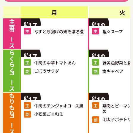
月
火
主菜コース
17
18
8/
8/
なすと厚揚げの鶏そぼろ煮
担々スープ
らくらくコース
17
18
8/
8/
牛肉の中華トマトあん
緑黄色野菜と食
ごぼうサラダ
塩キャベツ
もりもりコース
17
18
8/
8/
牛肉のチンジャオロース風
鶏肉とピーマン
め
小松菜ごま和え
明太子ポテトサ