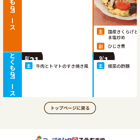
もりもりコース
国産きくらげと
ま塩炒め
ひじき煮
とくもりコース
31
1
8/
9/
牛肉とトマトのすき焼き風
根菜の酢豚
トップページに戻る