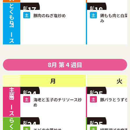
とくもりコース
17
18
8/
8/
豚肉のねぎ塩炒め
鶏もも肉と白菜
み
8月 第 4 週目
月
火
主菜コース
24
25
8/
8/
海老と玉子のチリソース炒
豚バラとうずら
め
24
25
8/
8/