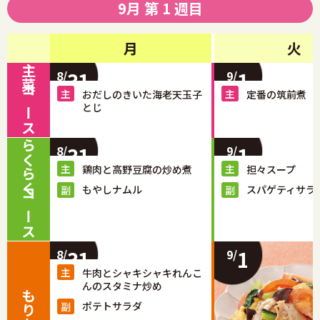
9月 第 1 週目
月
火
主菜コース
31
1
8/
9/
おだしのきいた海老天玉子
定番の筑前煮
とじ
らくらくコース
31
1
8/
9/
鶏肉と高野豆腐の炒め煮
担々スープ
もやしナムル
スパゲティサラ
31
1
8/
9/
牛肉とシャキシャキれんこ
んのスタミナ炒め
ポテトサラダ