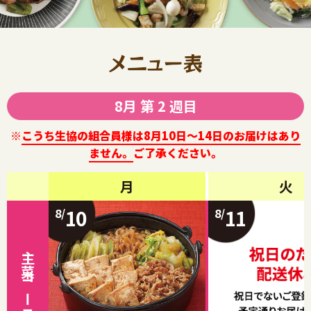
8月 第 2 週目
※
こうち生協の組合員様は8月10日～14日のお届けはあり
ません。
ご了承ください。
月
火
10
11
8/
8/
主菜コース