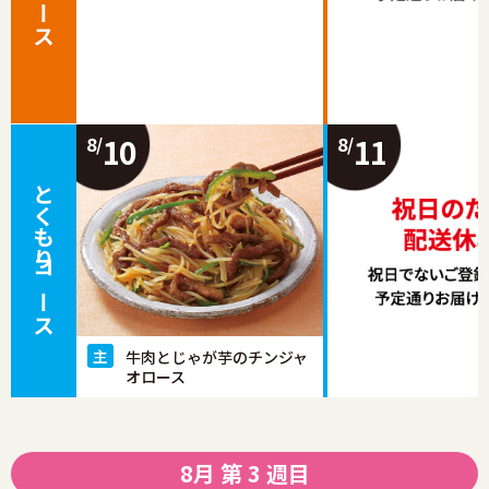
10
11
8/
8/
とくもりコース
牛肉とじゃが芋のチンジャ
オロース
8月 第 3 週目