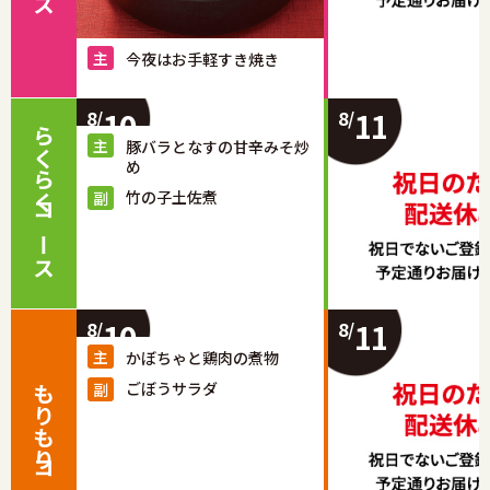
今夜はお手軽すき焼き
10
11
8/
8/
らくらくコース
豚バラとなすの甘辛みそ炒
め
竹の子土佐煮
10
11
8/
8/
かぼちゃと鶏肉の煮物
ごぼうサラダ
もりもりコース