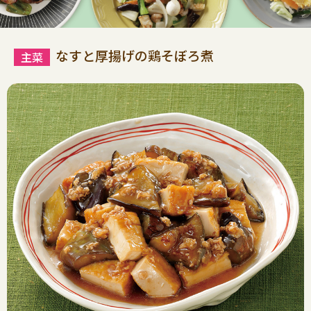
なすと厚揚げの鶏そぼろ煮