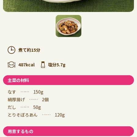
煮て約15分
487kcal
塩分5.7g
主菜の材料
なす …… 150g
絹厚揚げ …… 2個
だし …… 50g
とりそぼろあん …… 120g
用意するもの