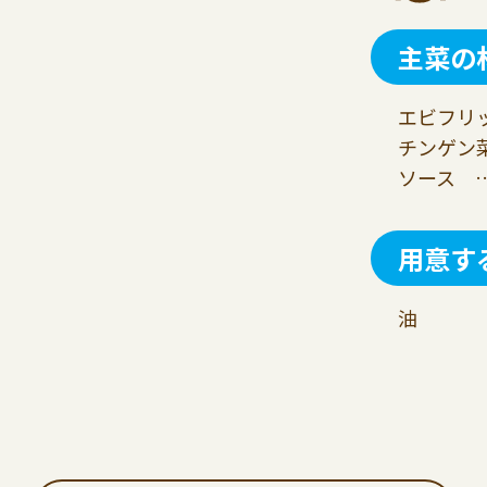
主菜の
エビフリッ
チンゲン菜
ソース …
用意す
油