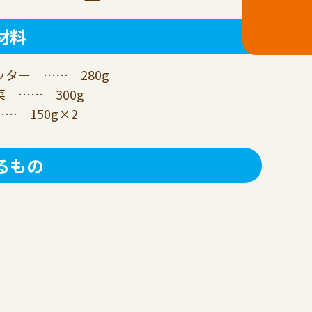
材料
ター …… 280g
 …… 300g
… 150g×2
るもの