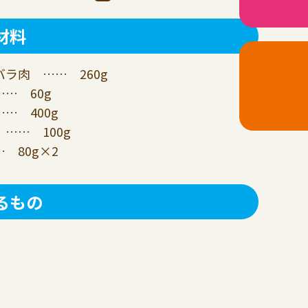
材料
ラ肉 …… 260g
… 60g
… 400g
…… 100g
 80g×2
るもの