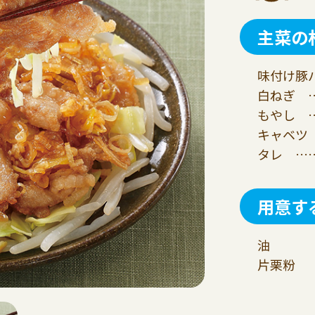
主菜の
味付け豚バ
白ねぎ …
もやし …
キャベツ 
タレ ……
用意す
油
片栗粉