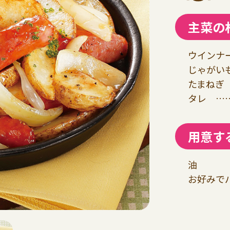
主菜の
ウインナー
じゃがいも
たまねぎ 
タレ ……
用意す
油
お好みで