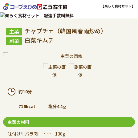
【楽らく食材セット】
チャプチェ（韓国風春雨炒め）
白菜キムチ
約10分
716kcal
塩分4.1g
主菜の材料
味付け牛バラ肉 …… 130g