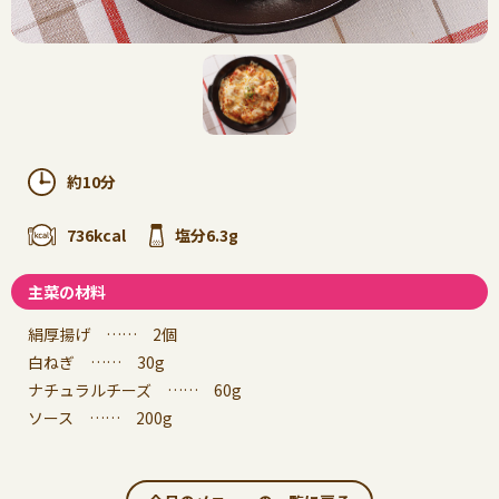
約10分
736kcal
塩分6.3g
主菜の材料
絹厚揚げ …… 2個
白ねぎ …… 30g
ナチュラルチーズ …… 60g
ソース …… 200g