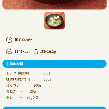
煮て約20分
1347kcal
塩分10.2g
主菜の材料
トック(韓国餅) …… 300g
味付け鶏むね肉 …… 300g
はくさい …… 200g
青ねぎ …… 20g
タレ …… 70g×2