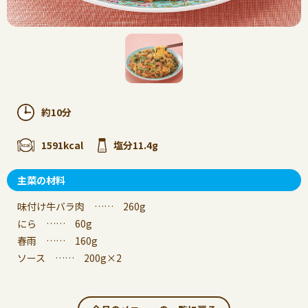
約10分
1591kcal
塩分11.4g
主菜の材料
味付け牛バラ肉 …… 260g
にら …… 60g
春雨 …… 160g
ソース …… 200g×2