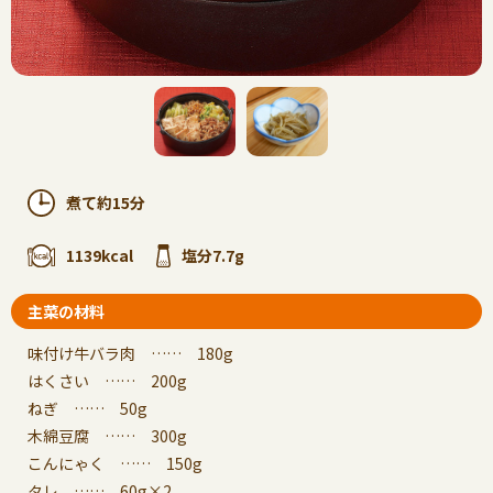
煮て約15分
1139kcal
塩分7.7g
主菜の材料
味付け牛バラ肉 …… 180g
はくさい …… 200g
ねぎ …… 50g
木綿豆腐 …… 300g
こんにゃく …… 150g
タレ …… 60g×2