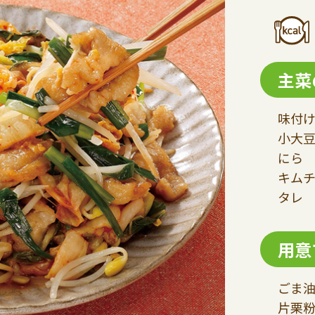
主菜
味付け
小大豆
にら 
キムチ
タレ 
用意
ごま
片栗