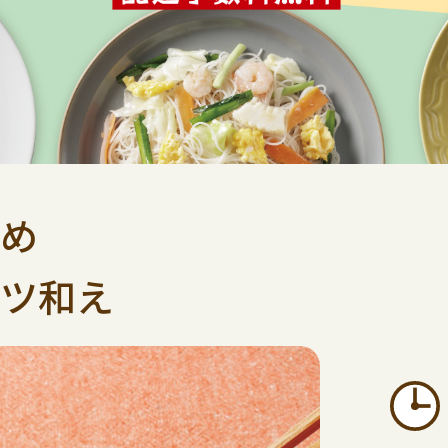
め
ツ和え