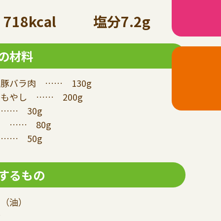
718kcal
塩分7.2g
の材料
豚バラ肉 …… 130g
もやし …… 200g
…… 30g
 …… 80g
…… 50g
するもの
油（油）
粉