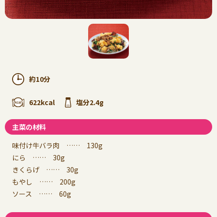
約10分
622kcal
塩分2.4g
主菜の材料
味付け牛バラ肉 …… 130g
にら …… 30g
きくらげ …… 30g
もやし …… 200g
ソース …… 60g