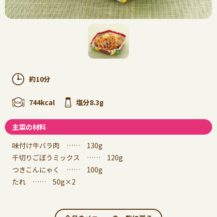
約10分
744kcal
塩分8.3g
主菜の材料
味付け牛バラ肉 …… 130g
千切りごぼうミックス …… 120g
つきこんにゃく …… 100g
たれ …… 50g×2