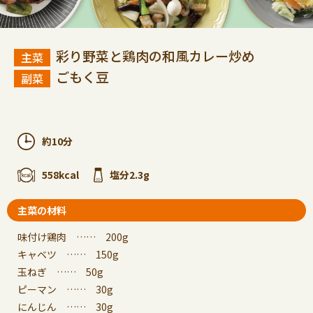
彩り野菜と鶏肉の和風カレー炒め
ごもく豆
約10分
558kcal
塩分2.3g
主菜の材料
味付け鶏肉 …… 200g
キャベツ …… 150g
玉ねぎ …… 50g
ピーマン …… 30g
にんじん …… 30g