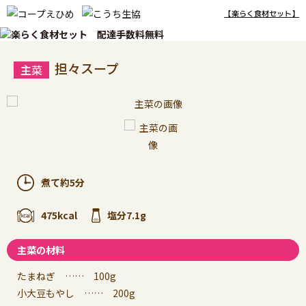
【楽らく食材セット】
担々スープ
煮て約5分
475kcal
塩分7.1g
主菜の材料
たまねぎ …… 100g
小大豆もやし …… 200g