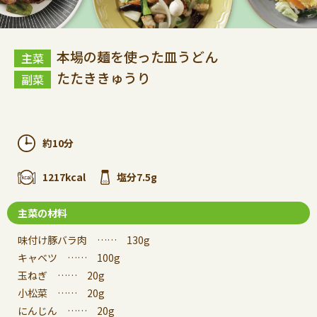
本場の麺を使った皿うどん
たたききゅうり
約10分
1217kcal
塩分7.5g
主菜の材料
味付け豚バラ肉 …… 130g
キャベツ …… 100g
玉ねぎ …… 20g
小松菜 …… 20g
にんじん …… 20g