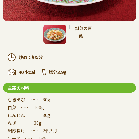
炒めて約5分
407kcal
塩分3.9g
主菜の材料
むきえび …… 80g
白菜 …… 100g
にんじん …… 30g
ねぎ …… 30g
絹厚揚げ …… 2個入り
ソース …… 150g