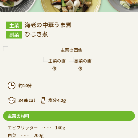
海老の中華うま煮
ひじき煮
約10分
349kcal
塩分4.2g
主菜の材料
エビフリッター …… 140g
白菜 …… 200g