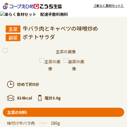
【楽らく食材セット】
牛バラ肉とキャベツの味噌炒め
ポテトサラダ
炒めて約5分
814kcal
塩分3.0g
主菜の材料
味付け牛バラ肉 …… 180g