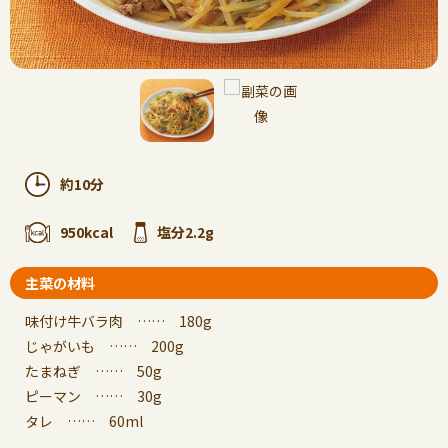
約10分
950kcal
塩分2.2g
主菜の材料
味付け牛バラ肉 …… 180g
じゃがいも …… 200g
たまねぎ …… 50g
ピーマン …… 30g
タレ …… 60ml