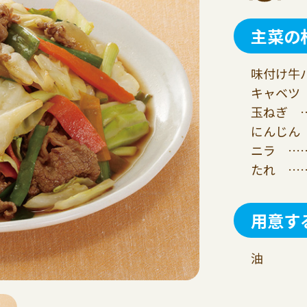
主菜の
味付け牛バ
キャベツ 
玉ねぎ …
にんじん 
ニラ ……
たれ ……
用意す
油