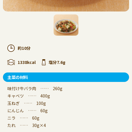
約10分
1338kcal
塩分7.6g
主菜の材料
味付け牛バラ肉 …… 260g
キャベツ …… 400g
玉ねぎ …… 100g
にんじん …… 60g
ニラ …… 60g
たれ …… 30g×4