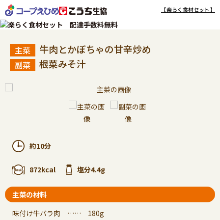
【楽らく食材セット】
牛肉とかぼちゃの甘辛炒め
根菜みそ汁
約10分
872kcal
塩分4.4g
主菜の材料
味付け牛バラ肉 …… 180g