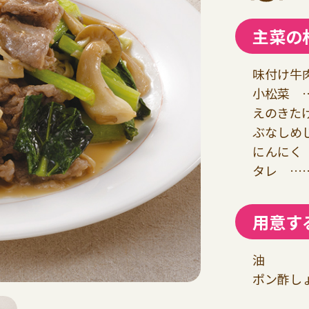
主菜の
味付け牛肉
小松菜 …
えのきたけ
ぶなしめじ
にんにく 
タレ ……
用意す
油
ポン酢し