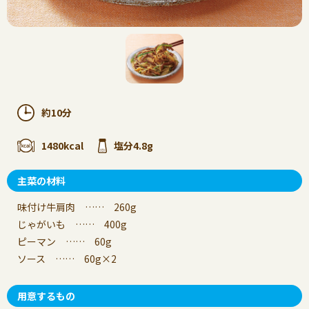
約10分
1480kcal
塩分4.8g
主菜の材料
味付け牛肩肉 …… 260g
じゃがいも …… 400g
ピーマン …… 60g
ソース …… 60g×2
用意するもの