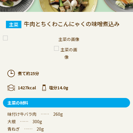
牛肉とちくわこんにゃくの味噌煮込み
煮て約25分
1427kcal
塩分14.0g
主菜の材料
味付け牛バラ肉 …… 260g
大根 …… 300g
青ねぎ …… 20g