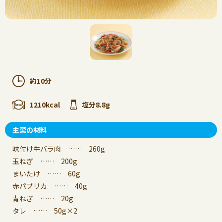
約10分
1210kcal
塩分8.8g
主菜の材料
味付け牛バラ肉 …… 260g
玉ねぎ …… 200g
まいたけ …… 60g
赤パプリカ …… 40g
青ねぎ …… 20g
タレ …… 50g×2