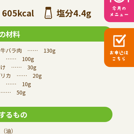
605kcal
塩分4.4g
の材料
牛バラ肉 …… 130g
 …… 100g
け …… 30g
リカ …… 20g
 …… 10g
…… 50g
するもの
油（油）