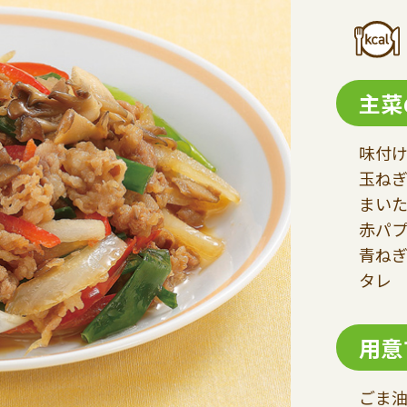
主菜
味付け
玉ねぎ
まいた
赤パプ
青ねぎ
タレ 
用意
ごま