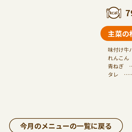
7
主菜の
味付け牛バ
れんこん 
青ねぎ …
タレ ……
今月のメニューの一覧に戻る