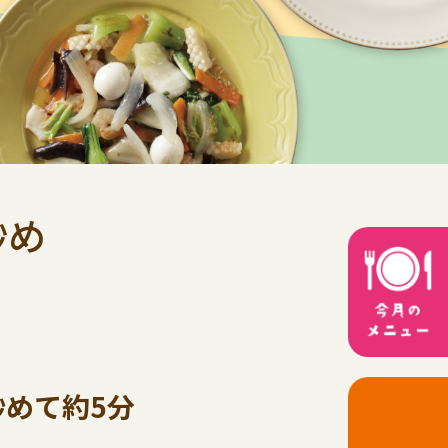
炒め
炒めて約5分