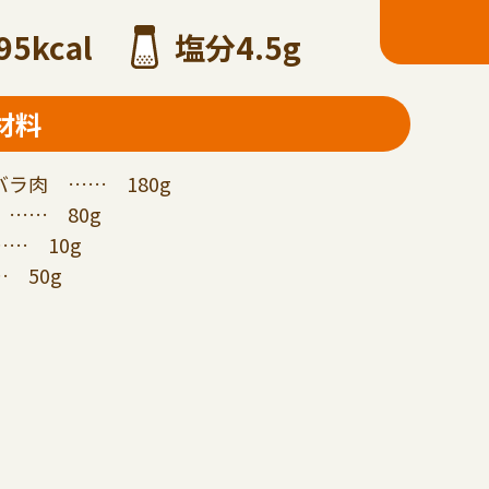
95kcal
塩分4.5g
材料
ラ肉 …… 180g
…… 80g
… 10g
 50g