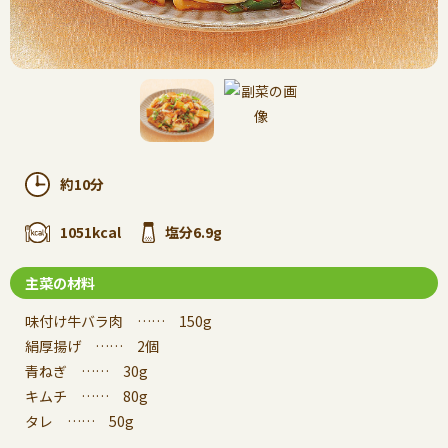
約10分
1051kcal
塩分6.9g
主菜の材料
味付け牛バラ肉 …… 150g
絹厚揚げ …… 2個
青ねぎ …… 30g
キムチ …… 80g
タレ …… 50g