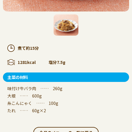
煮て約15分
1281kcal
塩分7.5g
主菜の材料
味付け牛バラ肉 …… 260g
大根 …… 600g
糸こんにゃく …… 100g
たれ …… 60g×2