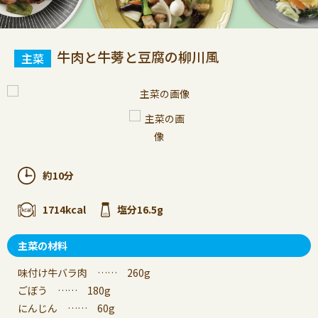
牛肉と牛蒡と豆腐の柳川風
約10分
1714kcal
塩分16.5g
主菜の材料
味付け牛バラ肉 …… 260g
ごぼう …… 180g
にんじん …… 60g