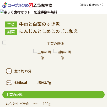
【楽らく食材セット】
牛肉と白菜のすき煮
にんじんとしめじのごま和え
煮て約15分
629kcal
塩分3.7g
主菜の材料
味付け牛バラ肉 …… 130g