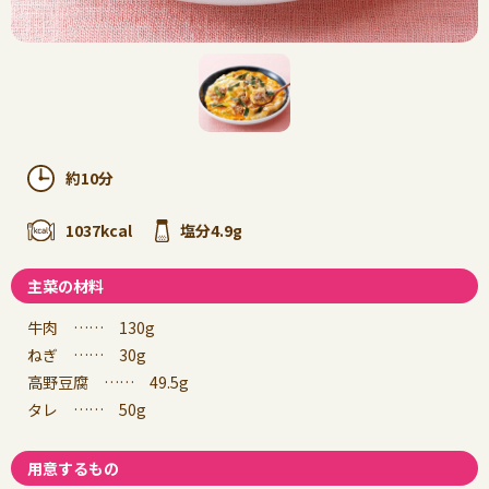
約10分
1037kcal
塩分4.9g
主菜の材料
牛肉 …… 130g
ねぎ …… 30g
高野豆腐 …… 49.5g
タレ …… 50g
用意するもの