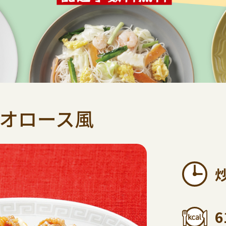
オロース風
6