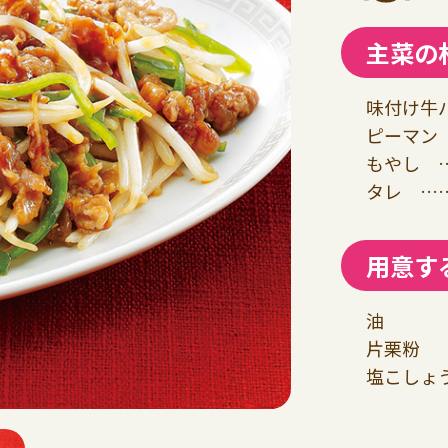
主菜の
味付け牛バ
ピーマン 
もやし …
タレ ……
用意す
油
片栗粉
塩こしょ