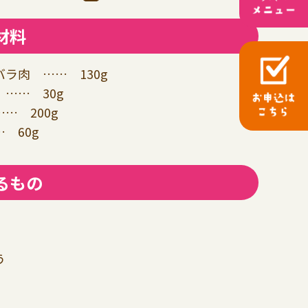
材料
ラ肉 …… 130g
…… 30g
… 200g
 60g
るもの
う