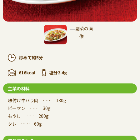
炒めて約5分
616kcal
塩分2.4g
主菜の材料
味付け牛バラ肉 …… 130g
ピーマン …… 30g
もやし …… 200g
タレ …… 60g