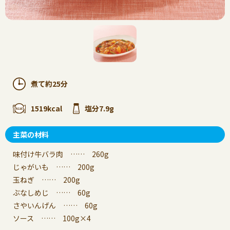
煮て約25分
1519kcal
塩分7.9g
主菜の材料
味付け牛バラ肉 …… 260g
じゃがいも …… 200g
玉ねぎ …… 200g
ぶなしめじ …… 60g
さやいんげん …… 60g
ソース …… 100g×4