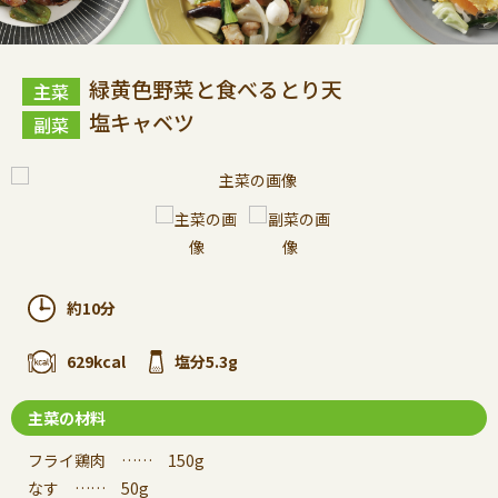
緑黄色野菜と食べるとり天
塩キャベツ
約10分
629kcal
塩分5.3g
主菜の材料
フライ鶏肉 …… 150g
なす …… 50g