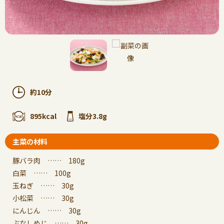
約10分
895kcal
塩分3.8g
主菜の材料
豚バラ肉 …… 180g
白菜 …… 100g
玉ねぎ …… 30g
小松菜 …… 30g
にんじん …… 30g
ぶなしめじ …… 30g