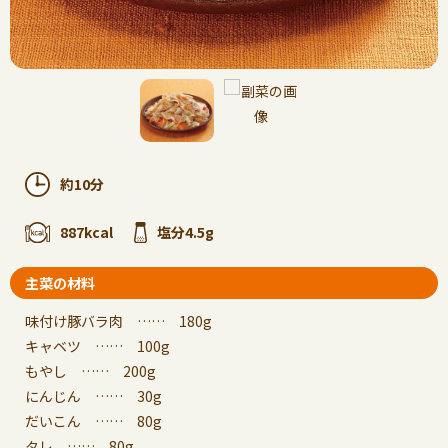
約10分
887kcal
塩分4.5g
主菜の材料
味付け豚バラ肉 …… 180g
キャベツ …… 100g
もやし …… 200g
にんじん …… 30g
だいこん …… 80g
タレ …… 80g