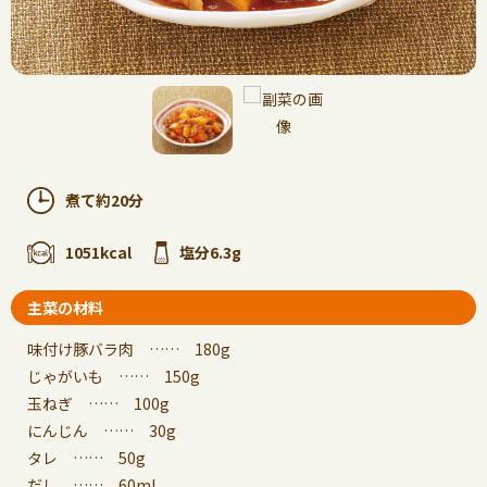
煮て約20分
1051kcal
塩分6.3g
主菜の材料
味付け豚バラ肉 …… 180g
じゃがいも …… 150g
玉ねぎ …… 100g
にんじん …… 30g
タレ …… 50g
だし …… 60ml