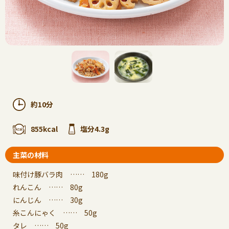
約10分
855kcal
塩分4.3g
主菜の材料
味付け豚バラ肉 …… 180g
れんこん …… 80g
にんじん …… 30g
糸こんにゃく …… 50g
タレ …… 50g