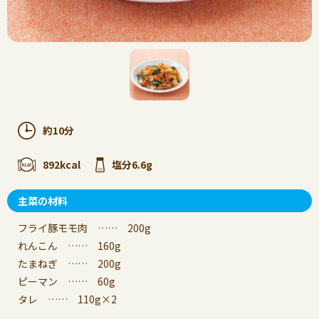
約10分
892kcal
塩分6.6g
主菜の材料
フライ豚モモ肉 …… 200g
れんこん …… 160g
たまねぎ …… 200g
ピーマン …… 60g
タレ …… 110g×2