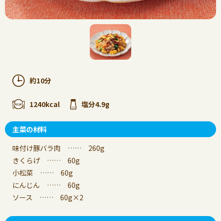
約10分
1240kcal
塩分4.9g
主菜の材料
味付け豚バラ肉 …… 260g
きくらげ …… 60g
小松菜 …… 60g
にんじん …… 60g
ソース …… 60g×2