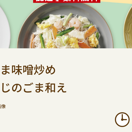
ま味噌炒め
じのごま和え