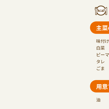
主菜
味付け
白菜 
ピーマ
タレ 
ごま 
用意
油