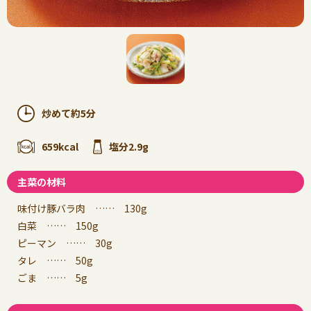
炒めて約5分
659kcal
塩分2.9g
主菜の材料
味付け豚バラ肉 …… 130g
白菜 …… 150g
ピーマン …… 30g
タレ …… 50g
ごま …… 5g