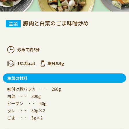
豚肉と白菜のごま味噌炒め
炒めて約5分
1318kcal
塩分5.9g
主菜の材料
味付け豚バラ肉 …… 260g
白菜 …… 300g
ピーマン …… 60g
タレ …… 50g×2
ごま …… 5g×2