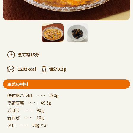
煮て約15分
1202kcal
塩分9.2g
主菜の材料
味付豚バラ肉 …… 180g
高野豆腐 …… 49.5g
ごぼう …… 90g
青ねぎ …… 10g
タレ …… 50g×2