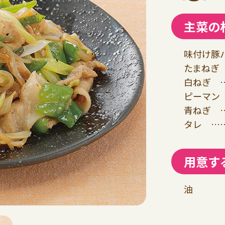
主菜の
味付け豚バ
たまねぎ 
白ねぎ …
ピーマン 
青ねぎ …
タレ ……
用意す
油